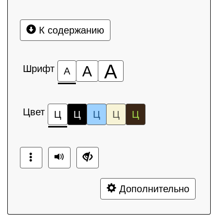
К содержанию
А
Шрифт
А
А
Цвет
Ц
Ц
Ц
Ц
Ц
Дополнительно