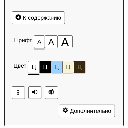
К содержанию
А
Шрифт
А
А
Цвет
Ц
Ц
Ц
Ц
Ц
Дополнительно