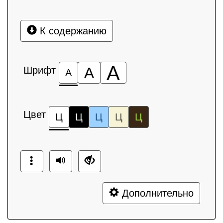
К содержанию
А
Шрифт
А
А
Цвет
Ц
Ц
Ц
Ц
Ц
Дополнительно