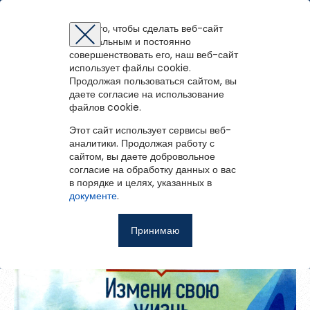
Межпоселенческая библиотека Плесецкого
муниципального округа
Для того, чтобы сделать веб-сайт
оптимальным и постоянно
Восстановление пароля
Регистрация на портале
Авторизация
Вы успешно зарегистрированы!
совершенствовать его, наш веб-сайт
войти
или
зарегистрироваться
использует файлы cookie.
Для того чтобы получить доступ к полнотекстовым документам и
Зарегистрированные пользователи имеют доступ к
Продолжая пользоваться сайтом, вы
Перейти на портал
записям вебинаров необходимо авторизоваться.
методическим рекомендациям, сценариям мероприятий,
Вернуться назад
Если у вас еще нет учетной записи,
даете согласие на использование
зарегистрируйтесь.
библиографическим и другим полнотекстовым документам, а
файлов cookie.
Выйди из зоны комфорта. Измени
Ошибка регистрации.
Перезагрузите
страницу и попробуйте
также к записям вебинаров.
свою жизнь
снова
Этот сайт использует сервисы веб-
Восстановить пароль
аналитики. Продолжая работу с
сайтом, вы даете добровольное
Главная
согласие на обработку данных о вас
в порядке и целях, указанных в
Введите эл.почту, привязанную к профилю на портале. На
События
документе
.
неё мы отправим ссылку для восстановления пароля.
Запомнить меня
О библиотеке
Принимаю
Войти
Советуем почитать
Ещё
Восстановить пароль
Фотоальбом