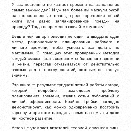
У вас постоянно не хватает времени на выполнение
Обновить
самых важных дел? И уж тем более вы махнули рукой
на второстепенные планы, вроде прочтения новой
книги или давно запланированной поездки на
Я согласен на обработку
персональных данных
природу? Тогда непременно скачайте эту книгу!
Я согласен с
правилами использования материалов
,
Ведь в ней автор приводит не один, а двадцать один
размещённых на портале.
метод рационального планирования рабочего и
личного времени, чтобы успевать все делать по
максимуму. С помощью этих проверенных методов
Зарегистрироваться
каждый сможет стать хозяином собственного времени
и жизни, перестав отказываться от действительно
важных дел в пользу занятий, которые не так уж
значимы.
Уже зарегистрированы?
Войти
Эта книга — результат тридцатилетней работы автора,
который подробно исследовал проблему
планирования времени, изучив сотни публикаций о
личной эффективности. Брайан Трейси наглядно
демонстрирует, как можно одновременно построить
карьеру и при этом находить время на семью и даже
личностное развитие.
Автор не утомляет читателей теорией, описывая лишь