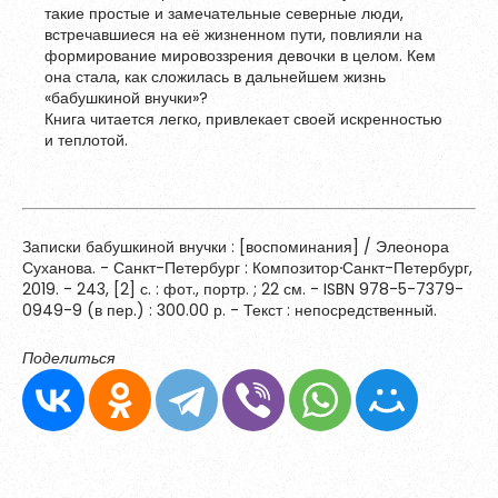
Зарегистрироваться
такие простые и замечательные северные люди,
встречавшиеся на её жизненном пути, повлияли на
формирование мировоззрения девочки в целом. Кем
она стала, как сложилась в дальнейшем жизнь
«бабушкиной внучки»?
Книга читается легко, привлекает своей искренностью
и теплотой.
Записки бабушкиной внучки : [воспоминания] / Элеонора
Суханова. - Санкт-Петербург : Композитор∙Санкт-Петербург,
2019. - 243, [2] с. : фот., портр. ; 22 см. - ISBN 978-5-7379-
0949-9 (в пер.) : 300.00 р. - Текст : непосредственный.
Поделиться
Пароль должен быть минимум 6 символов и содержать хотя
бы одну строчную букву, одну прописную букву, одну цифру
и один специальный символ.