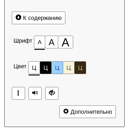
К содержанию
А
Шрифт
А
А
Цвет
Ц
Ц
Ц
Ц
Ц
Дополнительно