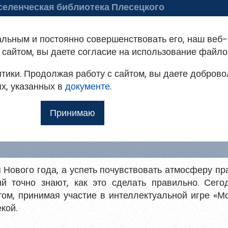
еленческая библиотека Плесецкого
пального округа
 библиотеке
Советуем почитать
альным и постоянно совершенствовать его, наш веб-
ация на портале
сайтом, вы даете согласие на использование файло
тики. Продолжая работу с сайтом, вы даете доброво
овым
т доступ к методическим рекомендациям,
ях, указанных в
мо
документе
.
ким и другим полнотекстовым документам, а
 — горячие эмоци
Принимаю
Ещё
илю
 Нового года, а успеть почувствовать атмосферу пр
 для
й точно знают, как это сделать правильно. Сего
ом, принимая участие в интеллектуальной игре «М
кой.