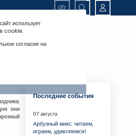
Ещё
сайт использует
в cookie.
льное согласие на
и
Последние события
аздника.
дня они
07 августа
орозный
Арбузный микс: читаем,
играем, удивляемся!