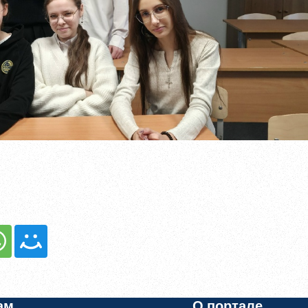
гистрированы?
Войти
ам
О портале