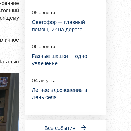
кренние
стоящий
06 августа
тоящему
Светофор — главный
помощник на дороге
тличное
05 августа
Разные шашки — одно
Наталью
увлечение
04 августа
Летнее вдохновение в
День села
Все события