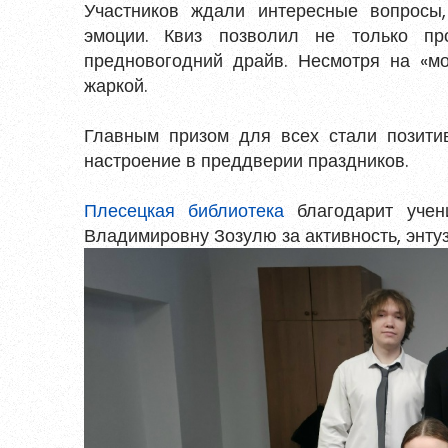
Участников ждали интересные вопросы
Войти
эмоции. Квиз позволил не только пр
предновогодний драйв. Несмотря на «м
жаркой.
Восстановить пароль
Зарегистрирова
Главным призом для всех стали позити
Пароль должен быть минимум 6 символов
настроение в преддверии праздников.
прописную букву, одну цифру и один сп
Плесецкая библиотека
благодарит учен
Владимировну Зозулю за активность, энту
Я согласен на обработку
персональ
Я согласен с
правилами использова
Заре