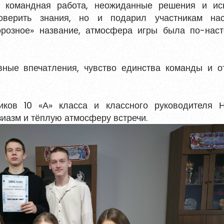
, командная работа, неожиданные решения и ис
оверить знания, но и подарил участникам на
орозное» название, атмосфера игры была по-нас
ться
вные впечатления, чувство единства команды и о
 и содержать хотя бы одну строчную букву, одну
ециальный символ.
иков 10 «А» класса и классного руководителя 
Обновить
зиазм и тёплую атмосферу встречи.
ных данных
ния материалов
, размещённых на портале.
гистрироваться