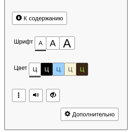
К содержанию
А
Шрифт
А
А
Цвет
Ц
Ц
Ц
Ц
Ц
Дополнительно