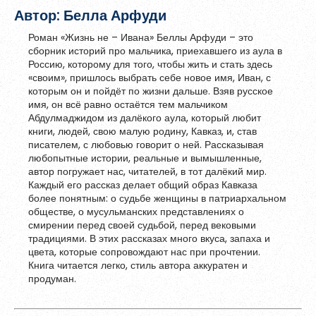
Автор: Белла Арфуди
Обновить
Роман «Жизнь не – Ивана» Беллы Арфуди – это
сборник историй про мальчика, приехавшего из аула в
Я согласен на обработку
персональных данных
Россию, которому для того, чтобы жить и стать здесь
«своим», пришлось выбрать себе новое имя, Иван, с
Я согласен с
правилами использования материалов
,
которым он и пойдёт по жизни дальше. Взяв русское
размещённых на портале.
имя, он всё равно остаётся тем мальчиком
Абдулмаджидом из далёкого аула, который любит
книги, людей, свою малую родину, Кавказ, и, став
Зарегистрироваться
писателем, с любовью говорит о ней. Рассказывая
любопытные истории, реальные и вымышленные,
автор погружает нас, читателей, в тот далёкий мир.
Каждый его рассказ делает общий образ Кавказа
более понятным: о судьбе женщины в патриархальном
Уже зарегистрированы?
Войти
обществе, о мусульманских представлениях о
смирении перед своей судьбой, перед вековыми
традициями. В этих рассказах много вкуса, запаха и
цвета, которые сопровождают нас при прочтении.
Книга читается легко, стиль автора аккуратен и
продуман.