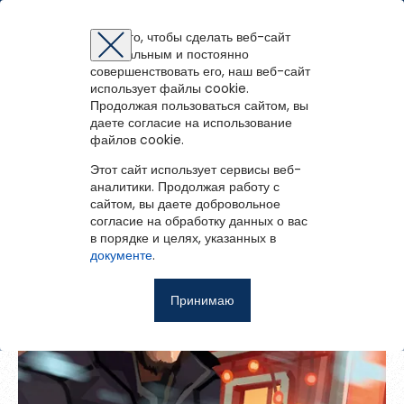
Межпоселенческая библиотека Плесецкого
муниципального округа
Для того, чтобы сделать веб-сайт
оптимальным и постоянно
Восстановление пароля
Регистрация на портале
Авторизация
Вы успешно зарегистрированы!
совершенствовать его, наш веб-сайт
войти
или
зарегистрироваться
использует файлы cookie.
Для того чтобы получить доступ к полнотекстовым документам и
Зарегистрированные пользователи имеют доступ к
Продолжая пользоваться сайтом, вы
Перейти на портал
записям вебинаров необходимо авторизоваться.
Жизнь не-Ивана
методическим рекомендациям, сценариям мероприятий,
Если у вас еще нет учетной записи,
даете согласие на использование
зарегистрируйтесь.
библиографическим и другим полнотекстовым документам, а
файлов cookie.
Ошибка регистрации.
Перезагрузите
страницу и попробуйте
также к записям вебинаров.
снова
Этот сайт использует сервисы веб-
Восстановить пароль
аналитики. Продолжая работу с
сайтом, вы даете добровольное
Главная
согласие на обработку данных о вас
в порядке и целях, указанных в
Введите эл.почту, привязанную к профилю на портале. На
События
документе
.
неё мы отправим ссылку для восстановления пароля.
Запомнить меня
О библиотеке
Принимаю
Войти
Советуем почитать
Ещё
Восстановить пароль
Фотоальбом