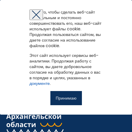
Межпоселенческая библиотека Плесецкого
муниципального округа
Для того, чтобы сделать веб-сайт
оптимальным и постоянно
Восстановление пароля
Регистрация на портале
Авторизация
Вы успешно зарегистрированы!
совершенствовать его, наш веб-сайт
войти
или
зарегистрироваться
использует файлы cookie.
Для того чтобы получить доступ к полнотекстовым документам и
Зарегистрированные пользователи имеют доступ к
Продолжая пользоваться сайтом, вы
Перейти на портал
записям вебинаров необходимо авторизоваться.
Поиск
методическим рекомендациям, сценариям мероприятий,
Если у вас еще нет учетной записи,
даете согласие на использование
зарегистрируйтесь.
библиографическим и другим полнотекстовым документам, а
файлов cookie.
Ошибка регистрации.
Перезагрузите
страницу и попробуйте
также к записям вебинаров.
снова
Этот сайт использует сервисы веб-
Восстановить пароль
аналитики. Продолжая работу с
сайтом, вы даете добровольное
Главная
согласие на обработку данных о вас
Искать точное соответствие
в порядке и целях, указанных в
Введите эл.почту, привязанную к профилю на портале. На
События
документе
.
неё мы отправим ссылку для восстановления пароля.
Запомнить меня
О библиотеке
Принимаю
Войти
Советуем почитать
Ещё
Восстановить пароль
Фотоальбом