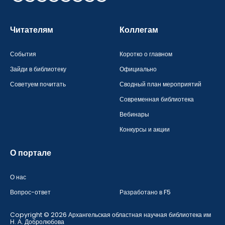
Зарегистрироваться
Читателям
Коллегам
События
Коротко о главном
Зайди в библиотеку
Официально
Советуем почитать
Сводный план мероприятий
Современная библиотека
Вебинары
Конкурсы и акции
О портале
Пароль должен быть минимум 6 символов и содержать хотя
бы одну строчную букву, одну прописную букву, одну цифру
О нас
и один специальный символ.
Вопрос-ответ
Разработано в F5
Copyright © 2026 Архангельская областная научная библиотека им
Н. А. Добролюбова