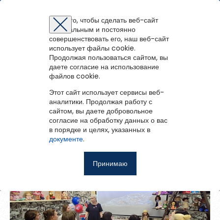
Межпоселенческая библиотека Плесецкого
муниципального округа
Для того, чтобы сделать веб-сайт
оптимальным и постоянно
Восстановление пароля
Регистрация на портале
Авторизация
Вы успешно зарегистрированы!
совершенствовать его, наш веб-сайт
Фото
1
из
11
войти
или
зарегистрироваться
использует файлы cookie.
Для того чтобы получить доступ к полнотекстовым документам и
Зарегистрированные пользователи имеют доступ к
Продолжая пользоваться сайтом, вы
Перейти на портал
записям вебинаров необходимо авторизоваться.
методическим рекомендациям, сценариям мероприятий,
К списку альбомов
Если у вас еще нет учетной записи,
даете согласие на использование
зарегистрируйтесь.
библиографическим и другим полнотекстовым документам, а
файлов cookie.
День России 10.06.25
Ошибка регистрации.
Перезагрузите
страницу и попробуйте
также к записям вебинаров.
снова
Этот сайт использует сервисы веб-
Восстановить пароль
аналитики. Продолжая работу с
Поделиться
сайтом, вы даете добровольное
Главная
согласие на обработку данных о вас
в порядке и целях, указанных в
Введите эл.почту, привязанную к профилю на портале. На
События
документе
.
неё мы отправим ссылку для восстановления пароля.
Запомнить меня
О библиотеке
Принимаю
Войти
Советуем почитать
Ещё
Восстановить пароль
Фотоальбом