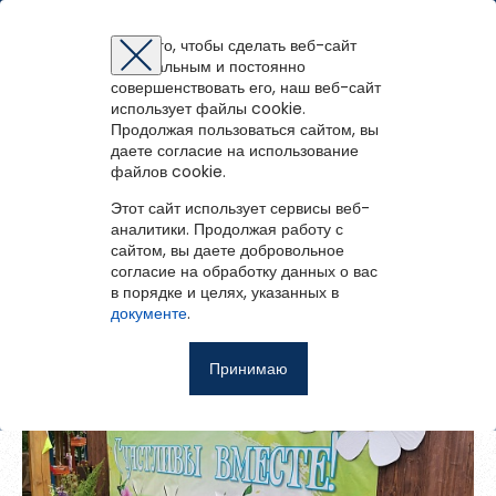
Межпоселенческая библиотека Плесецкого
муниципального округа
Для того, чтобы сделать веб-сайт
оптимальным и постоянно
Восстановление пароля
Регистрация на портале
Авторизация
Вы успешно зарегистрированы!
совершенствовать его, наш веб-сайт
Фото
1
из
64
войти
или
зарегистрироваться
использует файлы cookie.
Для того чтобы получить доступ к полнотекстовым документам и
Зарегистрированные пользователи имеют доступ к
Продолжая пользоваться сайтом, вы
Перейти на портал
записям вебинаров необходимо авторизоваться.
методическим рекомендациям, сценариям мероприятий,
К списку альбомов
Если у вас еще нет учетной записи,
даете согласие на использование
зарегистрируйтесь.
библиографическим и другим полнотекстовым документам, а
файлов cookie.
День семьи 08.07.2025
Ошибка регистрации.
Перезагрузите
страницу и попробуйте
также к записям вебинаров.
снова
Этот сайт использует сервисы веб-
Восстановить пароль
аналитики. Продолжая работу с
Поделиться
сайтом, вы даете добровольное
Главная
согласие на обработку данных о вас
в порядке и целях, указанных в
Введите эл.почту, привязанную к профилю на портале. На
События
документе
.
неё мы отправим ссылку для восстановления пароля.
Запомнить меня
О библиотеке
Принимаю
Войти
Советуем почитать
Ещё
Восстановить пароль
Фотоальбом